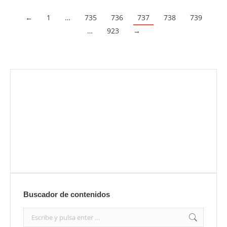
←
1
…
735
736
737
738
739
…
923
→
Envíanos ahora tu nota de prensa
Enviar
Buscador de contenidos
Search: