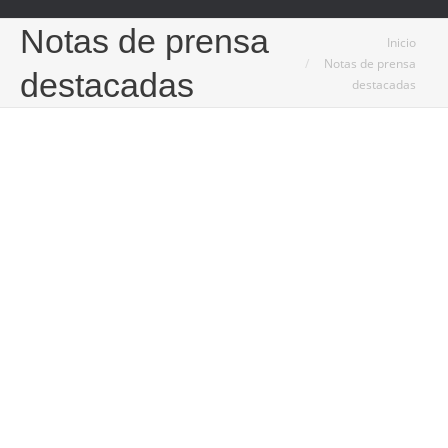
Notas de prensa
Estás aquí:
Inicio
Notas de prensa
destacadas
destacadas
Abr
15
2021
Sonrisas perfectas y retoques estéticos, la otra
cara de la pandemia
15/04/2021