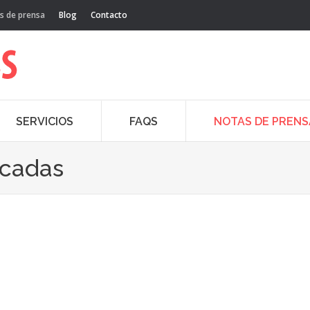
s de prensa
Blog
Contacto
SERVICIOS
FAQS
NOTAS DE PRENS
acadas
May
4
20