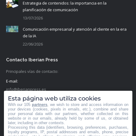
Estrategia de contenidos: la importancia en la
planificación de comunicación
13/07/2026
Comunicación empresarial y atención al cliente en la era
de la IA
22/06/2026
Contacto Iberian Press
Principales vías de contacto:
E-mail:
info@iberianpress.es
Esta página web utiliza cookies
Teléfono:
With our 105
partners
, we wish to store and access information on
+34 911863556
your devices (cookies, pixels in emails, etc.), combine and share
your personal data with our partners, whether collected on this
website or in our emails, already held by some of us, or obtained
Fax:
later, including in other contexts.
Processing this data (identifiers, browsing, preferences, purchases,
+34 911863556
loyalty programs, IP, postal addresses and emails, phone, precise