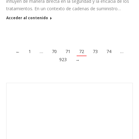
influyen de manera directa en la seguridad y la eficacia de los
tratamientos. En un contexto de cadenas de suministro…
Acceder al contenido
←
1
…
70
71
72
73
74
…
923
→
Envíanos ahora tu nota de
prensa