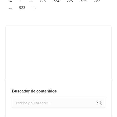
←
1
…
723
724
725
726
727
…
923
→
Envíanos ahora tu nota de prensa
Enviar
Buscador de contenidos
Search: