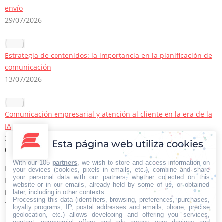
envío
29/07/2026
Estrategia de contenidos: la importancia en la planificación de
comunicación
13/07/2026
Comunicación empresarial y atención al cliente en la era de la
IA
22/06/2026
Esta página web utiliza cookies
Contacto Iberian Press
With our 105
partners
, we wish to store and access information on
Principales vías de contacto:
your devices (cookies, pixels in emails, etc.), combine and share
your personal data with our partners, whether collected on this
E-mail:
website or in our emails, already held by some of us, or obtained
info@iberianpress.es
later, including in other contexts.
Processing this data (identifiers, browsing, preferences, purchases,
Teléfono:
loyalty programs, IP, postal addresses and emails, phone, precise
geolocation, etc.) allows developing and offering you services,
+34 911863556
content, commercial offers and ads across your devices and