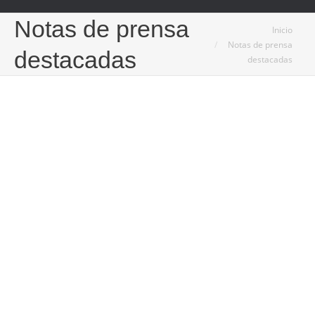
Notas de prensa
Estás aquí:
Inicio
Notas de prensa
destacadas
destacadas
Jun
18
2021
Manchanatura lanza la marca Santa Cocina con
una nueva gama de Tortillas Caseras
18/06/2021
Conseguir que un plato tan típico como la tortilla española