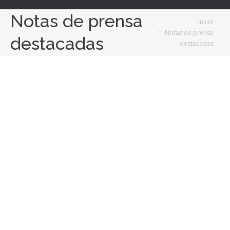
Notas de prensa
Estás aquí:
Inicio
Notas de prensa
destacadas
destacadas
Jun
28
2021
La última y eficaz tendencia para perder peso: