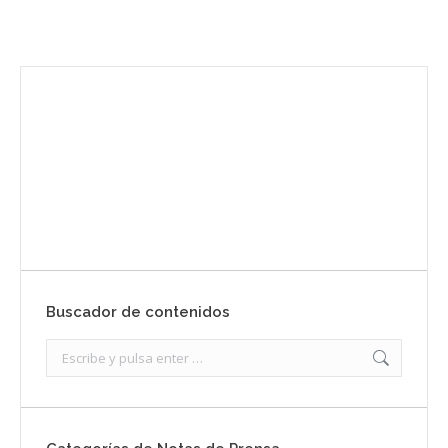
Envíanos ahora tu nota de prensa
Enviar
Buscador de contenidos
Search: