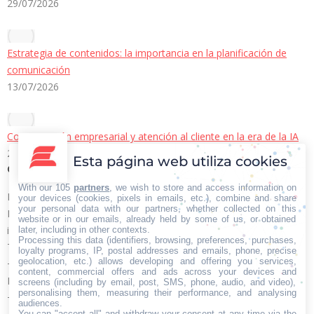
29/07/2026
Estrategia de contenidos: la importancia en la planificación de
comunicación
13/07/2026
Comunicación empresarial y atención al cliente en la era de la IA
22/06/2026
Esta página web utiliza cookies
Contacto Iberian Press
With our 105
partners
, we wish to store and access information on
Principales vías de contacto:
your devices (cookies, pixels in emails, etc.), combine and share
your personal data with our partners, whether collected on this
E-mail:
website or in our emails, already held by some of us, or obtained
info@iberianpress.es
later, including in other contexts.
Processing this data (identifiers, browsing, preferences, purchases,
Teléfono:
loyalty programs, IP, postal addresses and emails, phone, precise
geolocation, etc.) allows developing and offering you services,
+34 911863556
content, commercial offers and ads across your devices and
Fax:
screens (including by email, post, SMS, phone, audio, and video),
personalising them, measuring their performance, and analysing
+34 911863556
audiences.
You can "accept all" and withdraw your consent at any time via the