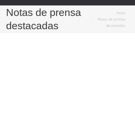
Notas de prensa
Estás aquí:
Inicio
Notas de prensa
destacadas
destacadas
Jul
30
2021
La Asociación Aguas Minerales de España
convoca los I Premios de Innovación