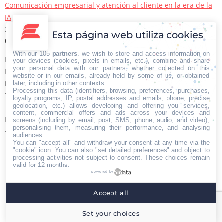
Comunicación empresarial y atención al cliente en la era de la
IA
22/06/2026
Esta página web utiliza cookies
Contacto Iberian Press
With our 105
partners
, we wish to store and access information on
Principales vías de contacto:
your devices (cookies, pixels in emails, etc.), combine and share
your personal data with our partners, whether collected on this
E-mail:
website or in our emails, already held by some of us, or obtained
info@iberianpress.es
later, including in other contexts.
Processing this data (identifiers, browsing, preferences, purchases,
Teléfono:
loyalty programs, IP, postal addresses and emails, phone, precise
geolocation, etc.) allows developing and offering you services,
+34 911863556
content, commercial offers and ads across your devices and
Fax:
screens (including by email, post, SMS, phone, audio, and video),
personalising them, measuring their performance, and analysing
+34 911863556
audiences.
Encuéntranos en:
You can "accept all" and withdraw your consent at any time via the
Facebook
X
YouTube
Rss
"cookie" icon
. You can also "set detailed preferences" and object to
processing activities not subject to consent. These choices remain
page
page
page
page
valid for 12 months.
powered by
opens
opens
opens
opens
Home
Quiénes somos
Servicios
Contacto
in
in
in
in
Accept all
Menú footer
new
new
new
new
Iberian Press® - Agencia especializada en relaciones
Set your choices
window
window
window
window
con medios de comunicación.