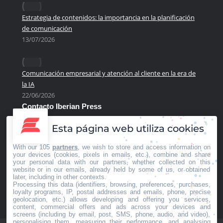
Estrategia de contenidos: la importancia en la planificación
de comunicación
13/07/2026
Comunicación empresarial y atención al cliente en la era de
la IA
22/06/2026
Contacto Iberian Press
Principales vías de contacto:
Esta página web utiliza cookies
E-mail:
info@iberianpress.es
With our 105
partners
, we wish to store and access information on
your devices (cookies, pixels in emails, etc.), combine and share
Teléfono:
your personal data with our partners, whether collected on this
+34 911863556
website or in our emails, already held by some of us, or obtained
later, including in other contexts.
Fax:
Processing this data (identifiers, browsing, preferences, purchases,
+34 911863556
loyalty programs, IP, postal addresses and emails, phone, precise
geolocation, etc.) allows developing and offering you services,
Encuéntranos en:
content, commercial offers and ads across your devices and
Facebook
X
YouTube
Rss
screens (including by email, post, SMS, phone, audio, and video),
personalising them, measuring their performance, and analysing
page
page
page
page