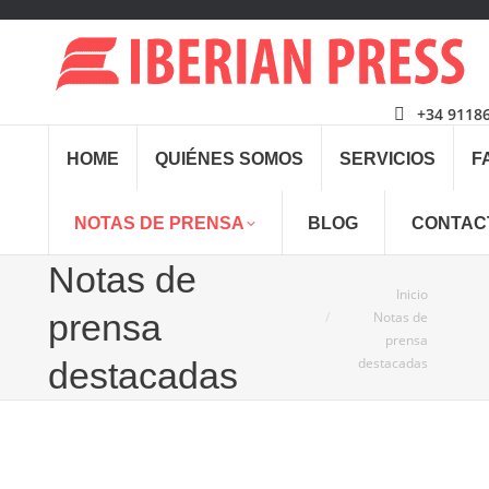
+34 9118
HOME
QUIÉNES SOMOS
SERVICIOS
F
NOTAS DE PRENSA
BLOG
CONTAC
Notas de
Estás aquí:
Inicio
prensa
Notas de
prensa
destacadas
destacadas
Sep
2
2021