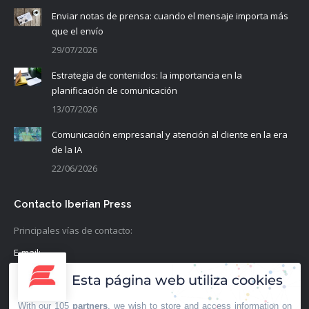
Enviar notas de prensa: cuando el mensaje importa más
que el envío
29/07/2026
Estrategia de contenidos: la importancia en la
planificación de comunicación
13/07/2026
Comunicación empresarial y atención al cliente en la era
de la IA
22/06/2026
Contacto Iberian Press
Principales vías de contacto:
E-mail:
info@iberianpress.es
Esta página web utiliza cookies
Teléfono:
With our 105
partners
, we wish to store and access information on