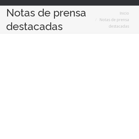
Notas de prensa
Estás aquí:
Inicio
Notas de prensa
destacadas
destacadas
Nov
23
2021
Hasta 80.000 sorteos de amigo invisible para