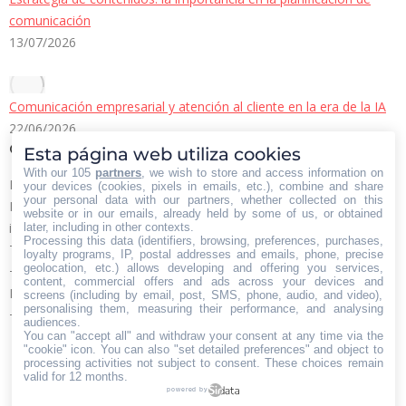
comunicación
13/07/2026
Comunicación empresarial y atención al cliente en la era de la IA
22/06/2026
Contacto Iberian Press
Esta página web utiliza cookies
With our 105
partners
, we wish to store and access information on
Principales vías de contacto:
your devices (cookies, pixels in emails, etc.), combine and share
your personal data with our partners, whether collected on this
E-mail:
website or in our emails, already held by some of us, or obtained
info@iberianpress.es
later, including in other contexts.
Processing this data (identifiers, browsing, preferences, purchases,
Teléfono:
loyalty programs, IP, postal addresses and emails, phone, precise
geolocation, etc.) allows developing and offering you services,
+34 911863556
content, commercial offers and ads across your devices and
Fax:
screens (including by email, post, SMS, phone, audio, and video),
personalising them, measuring their performance, and analysing
+34 911863556
audiences.
Encuéntranos en:
You can "accept all" and withdraw your consent at any time via the
Facebook
X
YouTube
Rss
"cookie" icon
. You can also "set detailed preferences" and object to
processing activities not subject to consent. These choices remain
page
page
page
page
valid for 12 months.
powered by
opens
opens
opens
opens