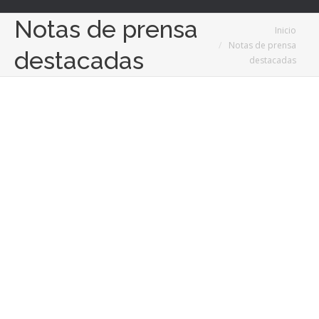
Notas de prensa
Estás aquí:
Inicio
Notas de prensa
destacadas
destacadas
Feb
17
2022