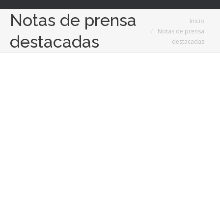
Notas de prensa
Estás aquí:
Inicio
Notas de prensa
destacadas
destacadas
Feb
28
2022