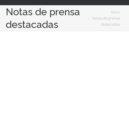
Notas de prensa
Estás aquí:
Inicio
Notas de prensa
destacadas
destacadas
Mar
9
2022