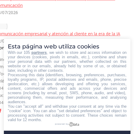
omunicación
3/07/2026
municación empresarial y atención al cliente en la era de la IA
2/06/2026
Esta página web utiliza cookies
ontacto Iberian Press
With our 105
partners
, we wish to store and access information on
your devices (cookies, pixels in emails, etc.), combine and share
incipales vías de contacto:
your personal data with our partners, whether collected on this
website or in our emails, already held by some of us, or obtained
mail:
later, including in other contexts.
fo@iberianpress.es
Processing this data (identifiers, browsing, preferences, purchases,
loyalty programs, IP, postal addresses and emails, phone, precise
léfono:
geolocation, etc.) allows developing and offering you services,
34 911863556
content, commercial offers and ads across your devices and
screens (including by email, post, SMS, phone, audio, and video),
x:
personalising them, measuring their performance, and analysing
audiences.
34 911863556
You can "accept all" and withdraw your consent at any time via the
cuéntranos en:
"cookie" icon
. You can also "set detailed preferences" and object to
Facebook
X
YouTube
Rss
processing activities not subject to consent. These choices remain
valid for 12 months.
page
page
page
page
powered by
opens
opens
opens
opens