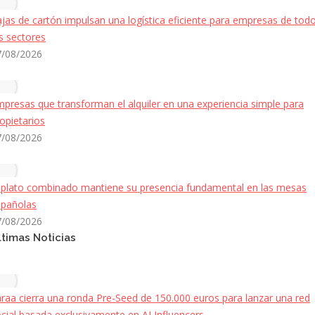
jas de cartón impulsan una logística eficiente para empresas de tod
s sectores
7/08/2026
presas que transforman el alquiler en una experiencia simple para
opietarios
7/08/2026
 plato combinado mantiene su presencia fundamental en las mesas
spañolas
7/08/2026
ltimas Noticias
raa cierra una ronda Pre-Seed de 150.000 euros para lanzar una red
cial basada exclusivamente en AI Influencers