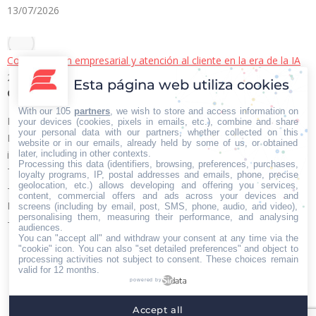
13/07/2026
Comunicación empresarial y atención al cliente en la era de la IA
22/06/2026
Esta página web utiliza cookies
Contacto Iberian Press
With our 105
partners
, we wish to store and access information on
Principales vías de contacto:
your devices (cookies, pixels in emails, etc.), combine and share
your personal data with our partners, whether collected on this
E-mail:
website or in our emails, already held by some of us, or obtained
later, including in other contexts.
info@iberianpress.es
Processing this data (identifiers, browsing, preferences, purchases,
Teléfono:
loyalty programs, IP, postal addresses and emails, phone, precise
geolocation, etc.) allows developing and offering you services,
+34 911863556
content, commercial offers and ads across your devices and
Fax:
screens (including by email, post, SMS, phone, audio, and video),
personalising them, measuring their performance, and analysing
+34 911863556
audiences.
You can "accept all" and withdraw your consent at any time via the
Encuéntranos en:
Facebook
X
YouTube
Rss
"cookie" icon
. You can also "set detailed preferences" and object to
processing activities not subject to consent. These choices remain
page
page
page
page
valid for 12 months.
powered by
opens
opens
opens
opens
Home
Quiénes somos
Servicios
Contacto
in
in
in
in
Accept all
Menú footer