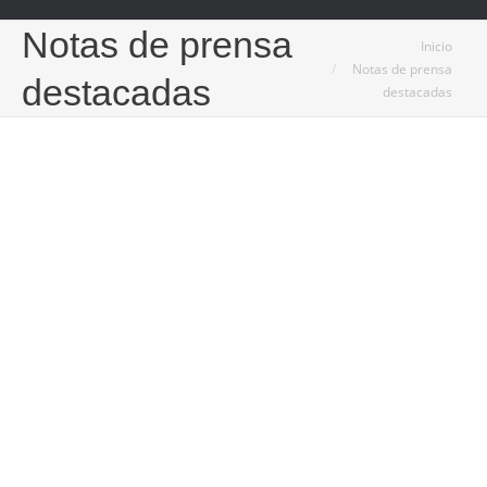
Notas de prensa
Estás aquí:
Inicio
Notas de prensa
destacadas
destacadas
May
3
2022