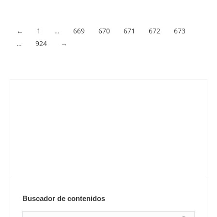
habla y…
Acceder al contenido
←
1
…
669
670
671
672
673
…
924
→
Envíanos ahora tu nota de prensa
Enviar
Buscador de contenidos
Search: