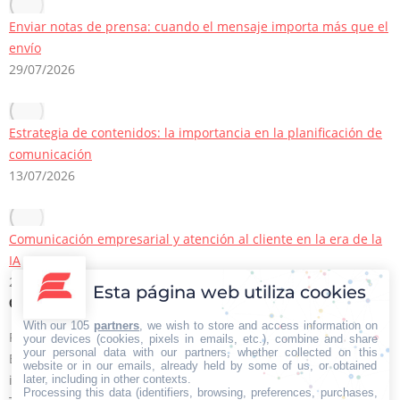
Enviar notas de prensa: cuando el mensaje importa más que el
envío
29/07/2026
Estrategia de contenidos: la importancia en la planificación de
comunicación
13/07/2026
Comunicación empresarial y atención al cliente en la era de la
IA
22/06/2026
Esta página web utiliza cookies
Contacto Iberian Press
With our 105
partners
, we wish to store and access information on
Principales vías de contacto:
your devices (cookies, pixels in emails, etc.), combine and share
your personal data with our partners, whether collected on this
E-mail:
website or in our emails, already held by some of us, or obtained
info@iberianpress.es
later, including in other contexts.
Processing this data (identifiers, browsing, preferences, purchases,