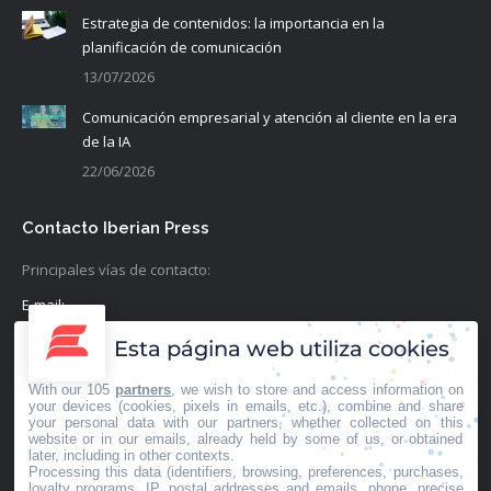
Estrategia de contenidos: la importancia en la
planificación de comunicación
13/07/2026
Comunicación empresarial y atención al cliente en la era
de la IA
22/06/2026
Contacto Iberian Press
Principales vías de contacto:
E-mail:
info@iberianpress.es
Esta página web utiliza cookies
Teléfono:
With our 105
partners
, we wish to store and access information on
+34 911863556
your devices (cookies, pixels in emails, etc.), combine and share
your personal data with our partners, whether collected on this
website or in our emails, already held by some of us, or obtained
Fax:
later, including in other contexts.
Processing this data (identifiers, browsing, preferences, purchases,
+34 911863556
loyalty programs, IP, postal addresses and emails, phone, precise