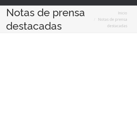
Notas de prensa
Estás aquí:
Inicio
Notas de prensa
destacadas
destacadas
Jun
21
2022
Software inmobiliario, aliado de las cifras de