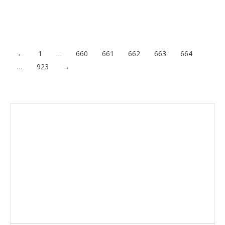
Acceder al contenido
←
1
…
660
661
662
663
664
…
923
→
Envíanos ahora tu nota de prensa
Enviar