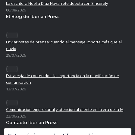
La escritora Noelia Díaz Navarrete debuta con Sincerely
06/08/2026
El Blog de Iberian Press
Enviar notas de prensa: cuando el mensaje importa más que el
envío
29/07/2026
Estrategia de contenidos: la importancia en la planificación de
comunicación
13/07/2026
Comunicación empresarial y atención al cliente en la era de la IA
22/06/2026
Contacto Iberian Press
Principales vías de contacto: