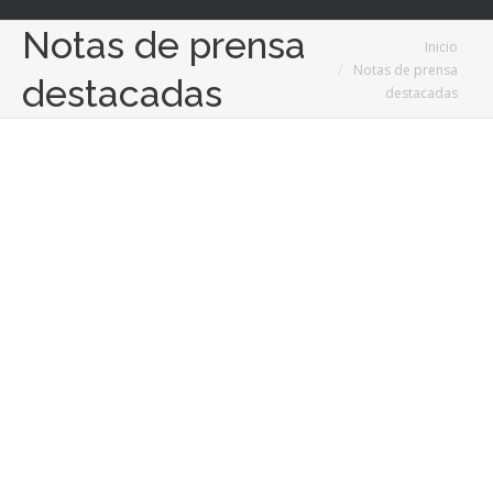
Notas de prensa
Estás aquí:
Inicio
Notas de prensa
destacadas
destacadas
Sep
2
2022
Nace el fondo inmobiliario Nexo Unión Capital