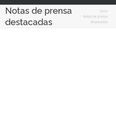
Notas de prensa
Estás aquí:
Inicio
Notas de prensa
destacadas
destacadas
Dic
16
2022
Que no te líen: La culpa es solo suya
16/12/2022
Las insinuaciones de un desconocido al volver a casa. Pedir
fotos ligera de ropa o, directamente, desnuda, a una
adolescente por redes sociales. Roces sutiles y aparentemente