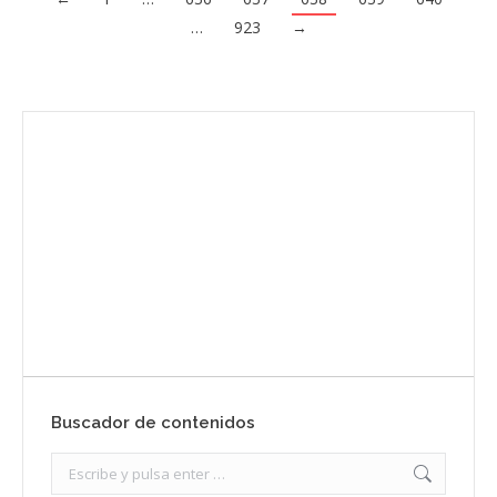
…
923
→
Envíanos ahora tu nota de prensa
Enviar
Buscador de contenidos
Search: