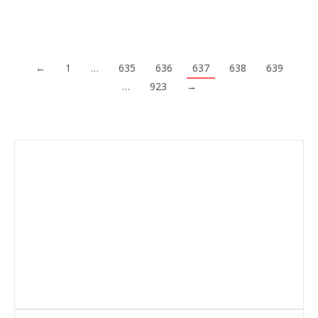
Acceder al contenido
←
1
…
635
636
637
638
639
…
923
→
Envíanos ahora tu nota de prensa
Enviar