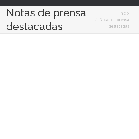
Notas de prensa
Estás aquí:
Inicio
Notas de prensa
destacadas
destacadas
Feb
3
2023
El concurso de ambulancias de Sevilla, declarado