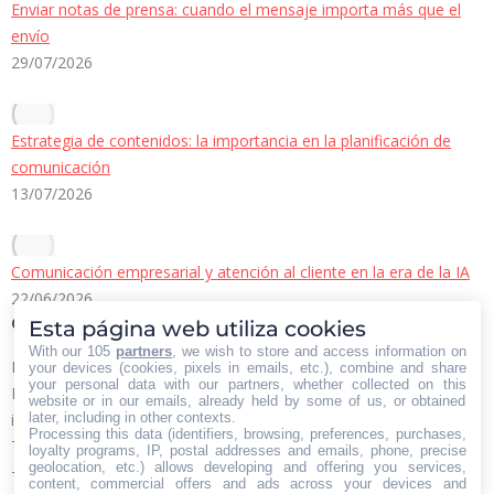
Enviar notas de prensa: cuando el mensaje importa más que el
envío
29/07/2026
Estrategia de contenidos: la importancia en la planificación de
comunicación
13/07/2026
Comunicación empresarial y atención al cliente en la era de la IA
22/06/2026
Contacto Iberian Press
Esta página web utiliza cookies
With our 105
partners
, we wish to store and access information on
Principales vías de contacto:
your devices (cookies, pixels in emails, etc.), combine and share
your personal data with our partners, whether collected on this
E-mail:
website or in our emails, already held by some of us, or obtained
later, including in other contexts.
info@iberianpress.es
Processing this data (identifiers, browsing, preferences, purchases,
Teléfono:
loyalty programs, IP, postal addresses and emails, phone, precise
geolocation, etc.) allows developing and offering you services,
+34 911863556
content, commercial offers and ads across your devices and