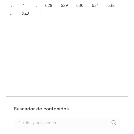
←
1
…
628
629
630
631
632
…
923
→
Envíanos ahora tu nota de prensa
Enviar
Buscador de contenidos
Search: