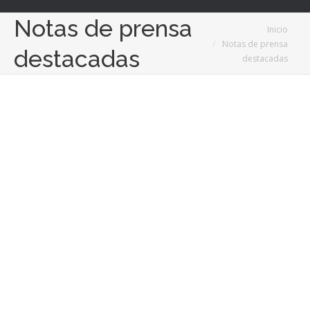
Notas de prensa
Estás aquí:
Inicio
Notas de prensa
destacadas
destacadas
13
Mar
2023
MASOS recupera 10’5 hectáreas con su nueva
plantación en el Valle de Guadalest, después