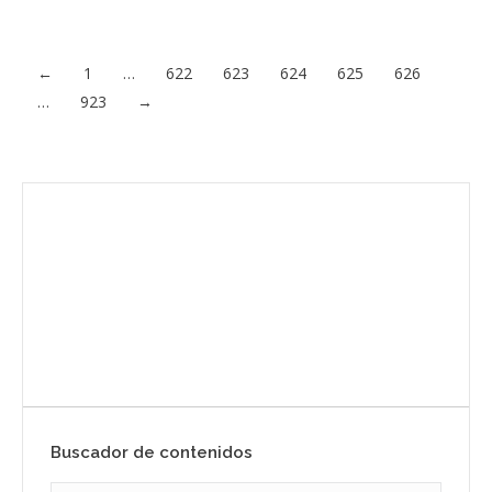
un sabotaje. De hecho, a día de hoy, la investigación…
Acceder al contenido
←
1
…
622
623
624
625
626
…
923
→
Envíanos ahora tu nota de prensa
Enviar
Buscador de contenidos