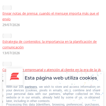
Enviar notas de prensa: cuando el mensaje importa más que el
envío
29/07/2026
Estrategia de contenidos: la importancia en la planificación de
comunicación
13/07/2026
Comunicación empresarial y atención al cliente en la era de la IA
22/06/2026
Esta página web utiliza cookies
Contacto Iberian Press
With our 105
partners
, we wish to store and access information on
Principales vías de contacto:
your devices (cookies, pixels in emails, etc.), combine and share
your personal data with our partners, whether collected on this
E-mail:
website or in our emails, already held by some of us, or obtained
later, including in other contexts.
info@iberianpress.es
Processing this data (identifiers, browsing, preferences, purchases,