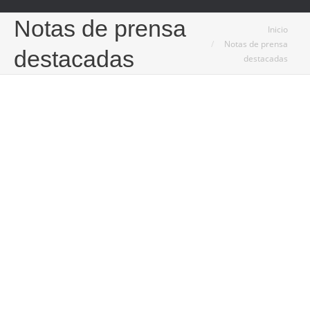
Notas de prensa
Estás aquí:
Inicio
Notas de prensa
destacadas
destacadas
4
May
2023