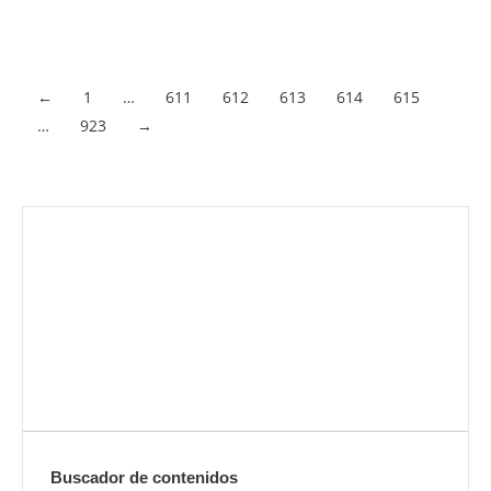
estas? Acostumbrados a ver a algunos deportistas utilizando
férulas cuando jugaban sus partidos, no…
Acceder al contenido
←
1
…
611
612
613
614
615
…
923
→
Envíanos ahora tu nota de prensa
Enviar
Buscador de contenidos