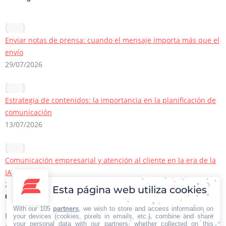
Enviar notas de prensa: cuando el mensaje importa más que el
envío
29/07/2026
Estrategia de contenidos: la importancia en la planificación de
comunicación
13/07/2026
Comunicación empresarial y atención al cliente en la era de la
IA
22/06/2026
Esta página web utiliza cookies
Contacto Iberian Press
With our 105
partners
, we wish to store and access information on
Principales vías de contacto:
your devices (cookies, pixels in emails, etc.), combine and share
your personal data with our partners, whether collected on this