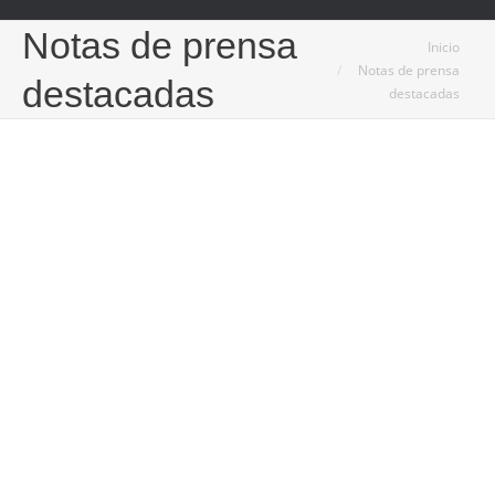
Notas de prensa
Estás aquí:
Inicio
Notas de prensa
destacadas
destacadas
Jun
14
2023
Holidu desvela las ciudades con más éxito en