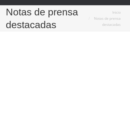
Notas de prensa
Estás aquí:
Inicio
Notas de prensa
destacadas
destacadas
27
Jul
2023
La importancia de la arquitectura, el interiorismo
y la decoración en el hogar