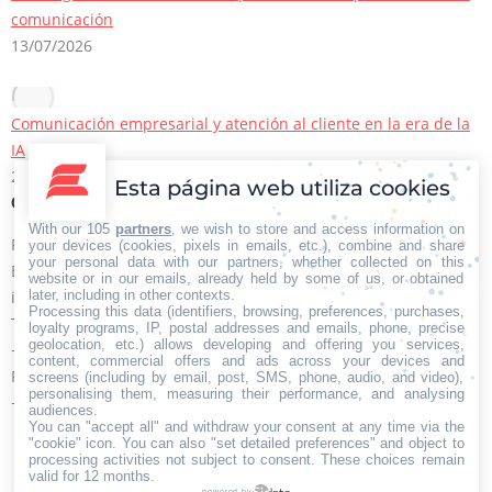
comunicación
13/07/2026
Comunicación empresarial y atención al cliente en la era de la
IA
22/06/2026
Esta página web utiliza cookies
Contacto Iberian Press
With our 105
partners
, we wish to store and access information on
Principales vías de contacto:
your devices (cookies, pixels in emails, etc.), combine and share
your personal data with our partners, whether collected on this
E-mail:
website or in our emails, already held by some of us, or obtained
info@iberianpress.es
later, including in other contexts.
Processing this data (identifiers, browsing, preferences, purchases,
Teléfono:
loyalty programs, IP, postal addresses and emails, phone, precise
geolocation, etc.) allows developing and offering you services,
+34 911863556
content, commercial offers and ads across your devices and
Fax:
screens (including by email, post, SMS, phone, audio, and video),
personalising them, measuring their performance, and analysing
+34 911863556
audiences.
Encuéntranos en:
You can "accept all" and withdraw your consent at any time via the
Facebook
X
YouTube
Rss
"cookie" icon
. You can also "set detailed preferences" and object to
processing activities not subject to consent. These choices remain
page
page
page
page
valid for 12 months.
powered by