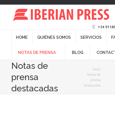
+34 9118
HOME
QUIÉNES SOMOS
SERVICIOS
F
NOTAS DE PRENSA
BLOG
CONTAC
Notas de
Estás aquí:
Inicio
prensa
Notas de
prensa
destacadas
destacadas
Sep
6
2023