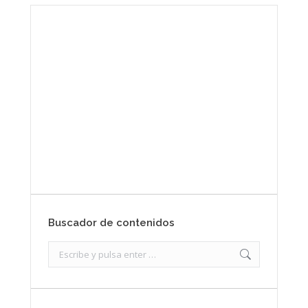
Envíanos ahora tu nota de
prensa
Enviar
Buscador de contenidos
Search: