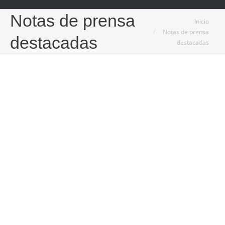
Notas de prensa
Estás aquí:
Inicio
Notas de prensa
destacadas
destacadas
8
Nov
2023
El hinduismo experimenta una notable expansión
más allá de la India
08/11/2023