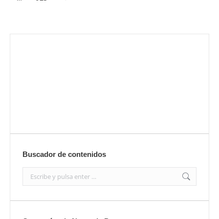
Envíanos ahora tu nota de prensa
Enviar
Buscador de contenidos
Search: