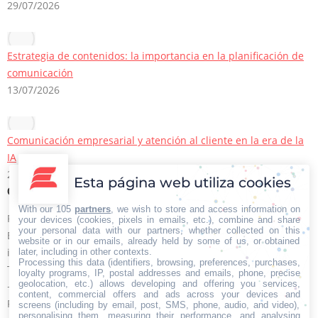
29/07/2026
Estrategia de contenidos: la importancia en la planificación de
comunicación
13/07/2026
Comunicación empresarial y atención al cliente en la era de la
IA
22/06/2026
Esta página web utiliza cookies
Contacto Iberian Press
With our 105
partners
, we wish to store and access information on
Principales vías de contacto:
your devices (cookies, pixels in emails, etc.), combine and share
your personal data with our partners, whether collected on this
E-mail:
website or in our emails, already held by some of us, or obtained
info@iberianpress.es
later, including in other contexts.
Processing this data (identifiers, browsing, preferences, purchases,
Teléfono:
loyalty programs, IP, postal addresses and emails, phone, precise
geolocation, etc.) allows developing and offering you services,
+34 911863556
content, commercial offers and ads across your devices and
Fax:
screens (including by email, post, SMS, phone, audio, and video),
personalising them, measuring their performance, and analysing