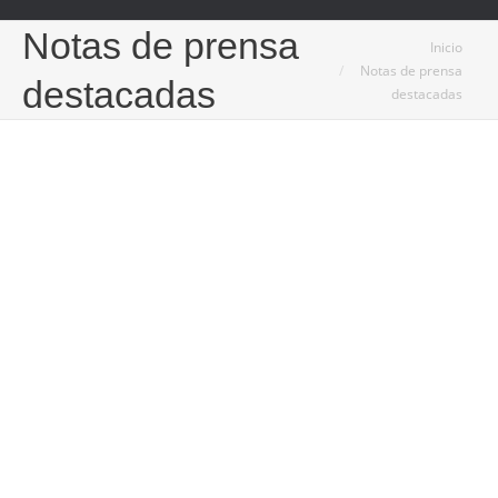
Notas de prensa
Estás aquí:
Inicio
Notas de prensa
destacadas
destacadas
Nov
24
2023
Pedaleando, el camino hacia ciudades