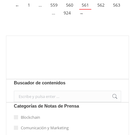
←
1
…
559
560
561
562
563
…
924
→
Envíanos ahora tu nota de prensa
Enviar
Buscador de contenidos
Search:
Categorías de Notas de Prensa
Blockchain
Comunicación y Marketing