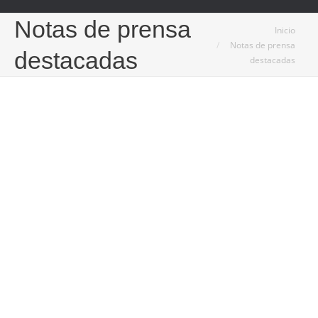
Notas de prensa
Estás aquí:
Inicio
Notas de prensa
destacadas
destacadas
29
Nov
2023