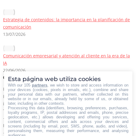
Estrategia de contenidos: la importancia en la planificación de
comunicación
13/07/2026
Comunicación empresarial y atención al cliente en la era de la
IA
22/06/2026
Contacto Iberian Press
Esta página web utiliza cookies
With our 105
partners
, we wish to store and access information on
Principales vías de contacto:
your devices (cookies, pixels in emails, etc.), combine and share
your personal data with our partners, whether collected on this
E-mail:
website or in our emails, already held by some of us, or obtained
info@iberianpress.es
later, including in other contexts.
Processing this data (identifiers, browsing, preferences, purchases,
Teléfono:
loyalty programs, IP, postal addresses and emails, phone, precise
geolocation, etc.) allows developing and offering you services,
+34 911863556
content, commercial offers and ads across your devices and
Fax:
screens (including by email, post, SMS, phone, audio, and video),
personalising them, measuring their performance, and analysing
+34 911863556
audiences.