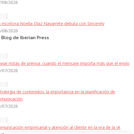
7/08/2026
 escritora Noelia Díaz Navarrete debuta con Sincerely
6/08/2026
l Blog de Iberian Press
viar notas de prensa: cuando el mensaje importa más que el envío
9/07/2026
trategia de contenidos: la importancia en la planificación de
omunicación
3/07/2026
municación empresarial y atención al cliente en la era de la IA