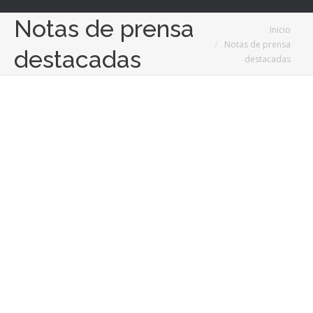
Notas de prensa
Estás aquí:
Inicio
Notas de prensa
destacadas
destacadas
5
Dic
2023
Kobil GmbH y Mastercard anuncian su asociación
a nivel mundial
05/12/2023