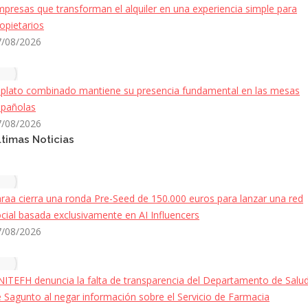
presas que transforman el alquiler en una experiencia simple para
opietarios
7/08/2026
 plato combinado mantiene su presencia fundamental en las mesas
spañolas
7/08/2026
ltimas Noticias
raa cierra una ronda Pre-Seed de 150.000 euros para lanzar una red
cial basada exclusivamente en AI Influencers
7/08/2026
ITEFH denuncia la falta de transparencia del Departamento de Salu
 Sagunto al negar información sobre el Servicio de Farmacia