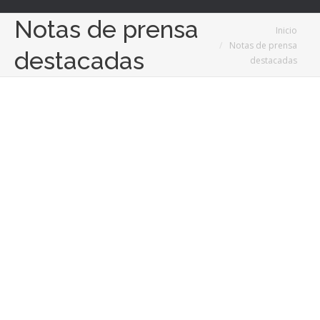
Notas de prensa
Estás aquí:
Inicio
Notas de prensa
destacadas
destacadas
19
Ene
2024
Costa Blanca: el nuevo destino para la inversión