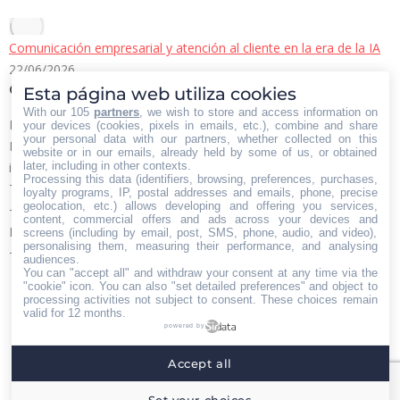
Comunicación empresarial y atención al cliente en la era de la IA
22/06/2026
Contacto Iberian Press
Esta página web utiliza cookies
With our 105
partners
, we wish to store and access information on
Principales vías de contacto:
your devices (cookies, pixels in emails, etc.), combine and share
your personal data with our partners, whether collected on this
E-mail:
website or in our emails, already held by some of us, or obtained
later, including in other contexts.
info@iberianpress.es
Processing this data (identifiers, browsing, preferences, purchases,
Teléfono:
loyalty programs, IP, postal addresses and emails, phone, precise
geolocation, etc.) allows developing and offering you services,
+34 911863556
content, commercial offers and ads across your devices and
Fax:
screens (including by email, post, SMS, phone, audio, and video),
personalising them, measuring their performance, and analysing
+34 911863556
audiences.
You can "accept all" and withdraw your consent at any time via the
Encuéntranos en:
Facebook
X
YouTube
Rss
"cookie" icon
. You can also "set detailed preferences" and object to
processing activities not subject to consent. These choices remain
page
page
page
page
valid for 12 months.
powered by
opens
opens
opens
opens
Home
Quiénes somos
Servicios
Contacto
in
in
in
in
Accept all
Menú footer
new
new
new
new
Iberian Press® - Agencia especializada en relaciones
Set your choices