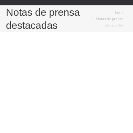
Notas de prensa
Estás aquí:
Inicio
Notas de prensa
destacadas
destacadas
29
Ene
2024
El negocio rentable de las gasolineras con servicios