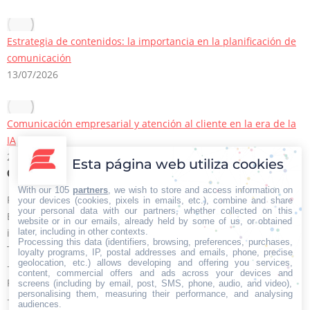
Estrategia de contenidos: la importancia en la planificación de
comunicación
13/07/2026
Comunicación empresarial y atención al cliente en la era de la
IA
22/06/2026
Esta página web utiliza cookies
Contacto Iberian Press
With our 105
partners
, we wish to store and access information on
Principales vías de contacto:
your devices (cookies, pixels in emails, etc.), combine and share
your personal data with our partners, whether collected on this
E-mail:
website or in our emails, already held by some of us, or obtained
later, including in other contexts.
info@iberianpress.es
Processing this data (identifiers, browsing, preferences, purchases,
Teléfono:
loyalty programs, IP, postal addresses and emails, phone, precise
geolocation, etc.) allows developing and offering you services,
+34 911863556
content, commercial offers and ads across your devices and
Fax:
screens (including by email, post, SMS, phone, audio, and video),
personalising them, measuring their performance, and analysing
+34 911863556
audiences.