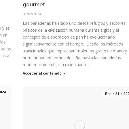
gourmet
01/02/2024
Las panaderías han sido uno de los refugios y sectores
o y es
básicos de la civilización humana durante siglos y el
n un
concepto de elaboración de pan ha evolucionado
las
significativamente con el tiempo. Desde los métodos
tudios
tradicionales que implicaban moler los granos a mano y
mas a
hornear pan en hornos de leña, hasta las panaderías
modernas que utilizan maquinaria…
Acceder al contenido
024
Ene
31
20