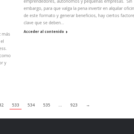
emprendedores, autónomos y pequeñas empresas. Sin
embargo, para que valga la pena invertir en alquilar ofici
de este formato y generar beneficios, hay ciertos factor
clave que se deben…
Acceder al contenido
z más
el
ess.
e como
or y
32
533
534
535
…
923
→