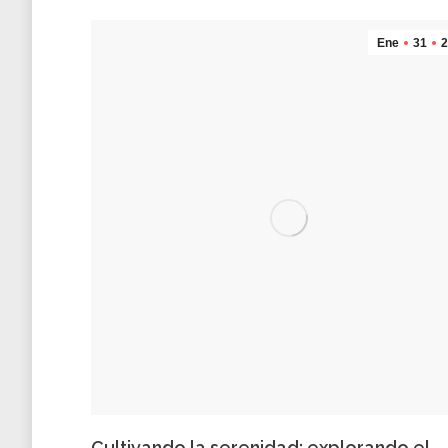
Ene
31
2
Cultivando la serenidad: explorando el