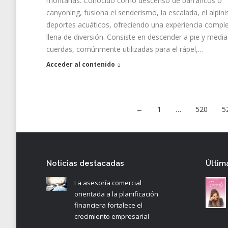
montañas. Conocido como descenso de barrancos o
canyoning, fusiona el senderismo, la escalada, el alpin
deportes acuáticos, ofreciendo una experiencia comple
llena de diversión. Consiste en descender a pie y medi
cuerdas, comúnmente utilizadas para el rápel,…
Acceder al contenido
←
1
…
520
5
Noticias destacadas
Últim
La asesoría comercial
orientada a la planificación
financiera fortalece el
crecimiento empresarial