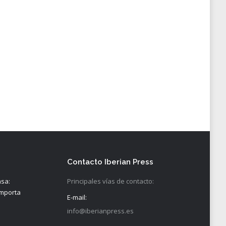
Contacto Iberian Press
nsa:
Principales vías de contacto:
importa
E-mail:
info@iberianpress.es