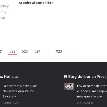
Acceder al contenido
ismo y
ta y
ante
21
522
523
524
…
923
→
as Noticias
El Blog de Iberian Press
La escritora Noelia Díaz
Enviar notas de pre
Navarrete debuta con
cuando el mensaje 
Sincerely
más que el envío
06/08/2026
29/07/2026