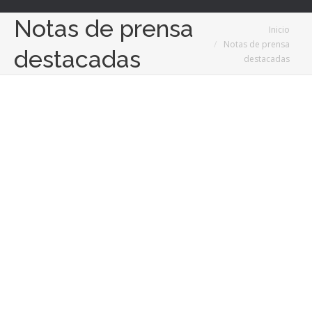
Notas de prensa
Estás aquí:
Inicio
Notas de prensa
destacadas
destacadas
8
Mar
2024
Por qué cada vez se organizan más eventos