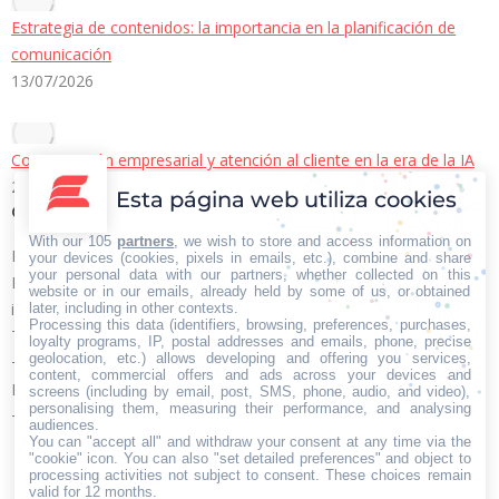
Estrategia de contenidos: la importancia en la planificación de
comunicación
13/07/2026
Comunicación empresarial y atención al cliente en la era de la IA
22/06/2026
Esta página web utiliza cookies
Contacto Iberian Press
With our 105
partners
, we wish to store and access information on
Principales vías de contacto:
your devices (cookies, pixels in emails, etc.), combine and share
your personal data with our partners, whether collected on this
E-mail:
website or in our emails, already held by some of us, or obtained
info@iberianpress.es
later, including in other contexts.
Processing this data (identifiers, browsing, preferences, purchases,
Teléfono:
loyalty programs, IP, postal addresses and emails, phone, precise
geolocation, etc.) allows developing and offering you services,
+34 911863556
content, commercial offers and ads across your devices and
Fax:
screens (including by email, post, SMS, phone, audio, and video),
personalising them, measuring their performance, and analysing
+34 911863556
audiences.
Encuéntranos en:
You can "accept all" and withdraw your consent at any time via the
Facebook
X
YouTube
Rss
"cookie" icon
. You can also "set detailed preferences" and object to
processing activities not subject to consent. These choices remain
page
page
page
page
valid for 12 months.