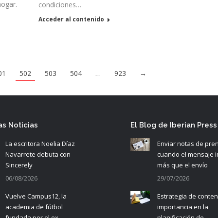
hogar.
condiciones…
Acceder al contenido
01
502
503
504
…
923
→
as Noticias
El Blog de Iberian Press
La escritora Noelia Díaz
Enviar notas de pre
Navarrete debuta con
cuando el mensaje 
Sincerely
más que el envío
06/08/2026
29/07/2026
Vuelve Campus12, la
Estrategia de conten
academia de fútbol
importancia en la
fundada por el ex
planificación de