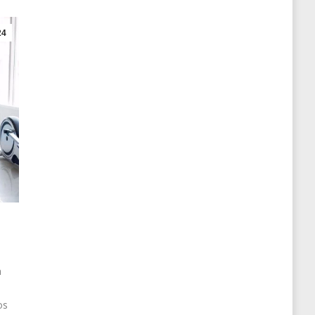
24
a
os