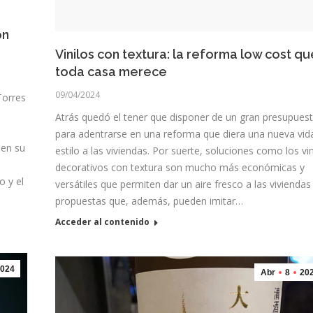
on
Vinilos con textura: la reforma low cost qu
toda casa merece
09/04/2024
Torres
Atrás quedó el tener que disponer de un gran presupues
l
para adentrarse en una reforma que diera una nueva vid
 en su
estilo a las viviendas. Por suerte, soluciones como los vin
decorativos con textura son mucho más económicas y
o y el
versátiles que permiten dar un aire fresco a las viviendas
propuestas que, además, pueden imitar…
Acceder al contenido
024
Abr
8
20