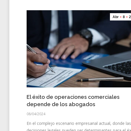
Abr
8
2
El éxito de operaciones comerciales
depende de los abogados
08/04/2024
En el complejo escenario empresarial actual, donde las
decisiones legales pueden ser determinantes para el éx