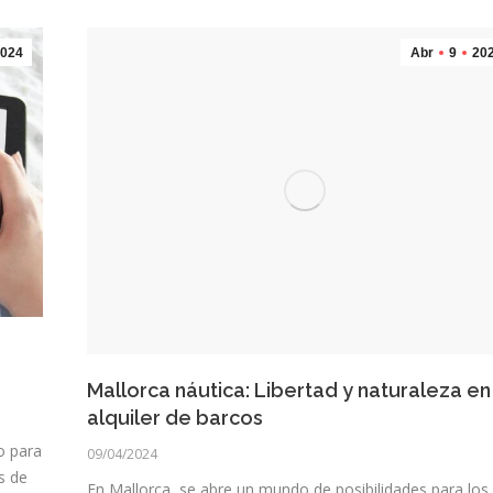
024
Abr
9
20
Mallorca náutica: Libertad y naturaleza en
alquiler de barcos
o para
09/04/2024
s de
En Mallorca, se abre un mundo de posibilidades para los