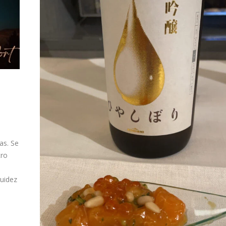
as. Se
tro
quidez