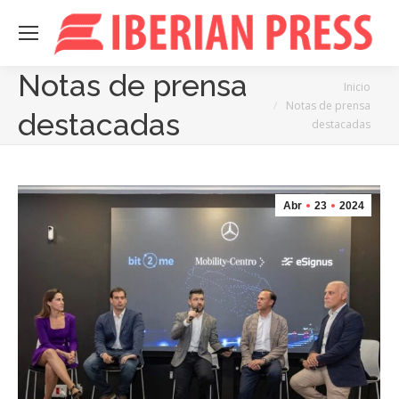
Notas de prensa
Estás aquí:
Inicio
Notas de prensa
destacadas
destacadas
Abr
23
2024