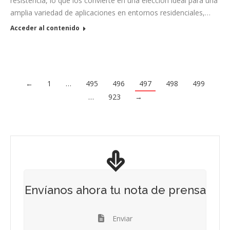
resistencia, lo que los convierte en una elección ideal para una
amplia variedad de aplicaciones en entornos residenciales,…
Acceder al contenido
←
1
…
495
496
497
498
499
…
923
→
Envíanos ahora tu nota de prensa
Enviar