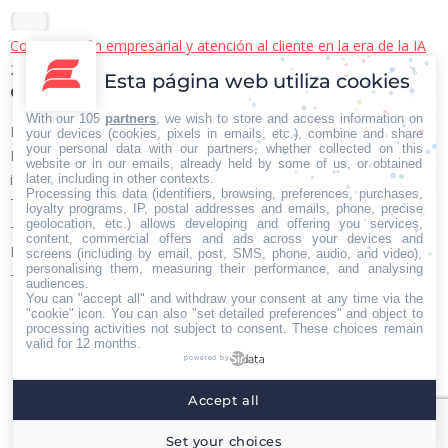
Comunicación empresarial y atención al cliente en la era de la IA
22/06/2026
Esta página web utiliza cookies
Contacto Iberian Press
With our 105
partners
, we wish to store and access information on
Principales vías de contacto:
your devices (cookies, pixels in emails, etc.), combine and share
your personal data with our partners, whether collected on this
E-mail:
website or in our emails, already held by some of us, or obtained
info@iberianpress.es
later, including in other contexts.
Processing this data (identifiers, browsing, preferences, purchases,
Teléfono:
loyalty programs, IP, postal addresses and emails, phone, precise
geolocation, etc.) allows developing and offering you services,
+34 911863556
content, commercial offers and ads across your devices and
Fax:
screens (including by email, post, SMS, phone, audio, and video),
personalising them, measuring their performance, and analysing
+34 911863556
audiences.
Encuéntranos en:
You can "accept all" and withdraw your consent at any time via the
Facebook
X
YouTube
Rss
"cookie" icon
. You can also "set detailed preferences" and object to
processing activities not subject to consent. These choices remain
page
page
page
page
valid for 12 months.
powered by
opens
opens
opens
opens
Home
Quiénes somos
Servicios
Contacto
in
in
in
in
Accept all
Menú footer
new
new
new
new
Iberian Press® - Agencia especializada en relaciones
Set your choices
window
window
window
window