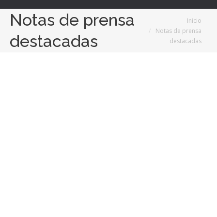
Notas de prensa
Estás aquí:
Inicio
Notas de prensa
destacadas
destacadas
2
May
2024
La comida fusión una experiencia culinaria que