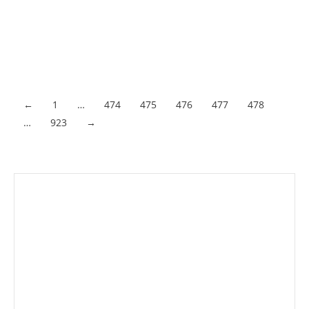
verdaderas necesidades de quien lo va a conducir y que
entre dentro del presupuesto que se debe marcar ya que el
objetivo habitual es comprar un vehículo nuevo barato. En
España, durante…
Acceder al contenido
←
1
…
474
475
476
477
478
…
923
→
Envíanos ahora tu nota de prensa
Enviar