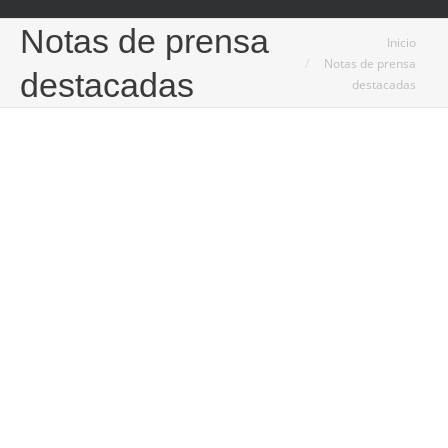
Notas de prensa
Estás aquí:
Inicio
Notas de prensa
destacadas
destacadas
7
Jun
2024
Toledo celebra la viognier en sus viñedos