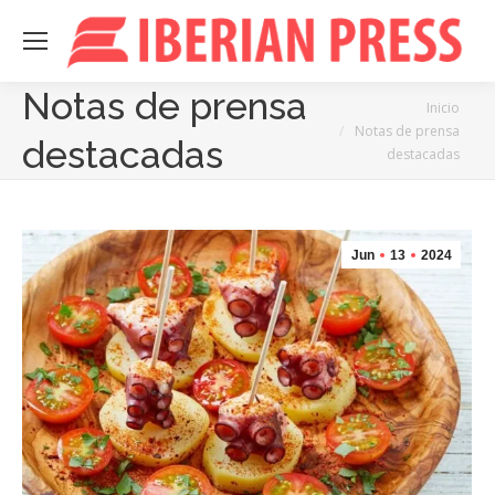
Notas de prensa
Estás aquí:
Inicio
Notas de prensa
destacadas
destacadas
Jun
13
2024