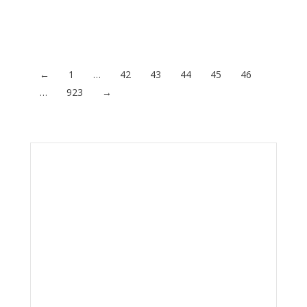
Acceder al contenido
←
1
…
42
43
44
45
46
…
923
→
Envíanos ahora tu nota
de prensa
Enviar