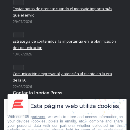
Enviar notas de prensa: cuando el mensaje importa más
que el envío
29/07/2026
Estrategia de contenidos: la importancia en la planificación
de comunicación
13/07/2026
Comunicación empresarial y atención al cliente en la era
de la IA
22/06/2026
Contacto Iberian Press
Principales vías de contacto:
Esta página web utiliza cookies
E-mail:
info@iberianpress.es
With our 105
partners
, we wish to store and access information on
your devices (cookies, pixels in emails, etc.), combine and share
Teléfono:
your personal data with our partners, whether collected on this
+34 911863556
website or in our emails, already held by some of us, or obtained