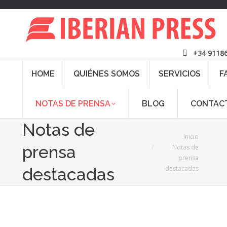
+34 9118
HOME
QUIÉNES SOMOS
SERVICIOS
F
NOTAS DE PRENSA
BLOG
CONTAC
Notas de
Estás aquí:
Inicio
prensa
Notas de
prensa
destacadas
destacadas
18
Mar
2026