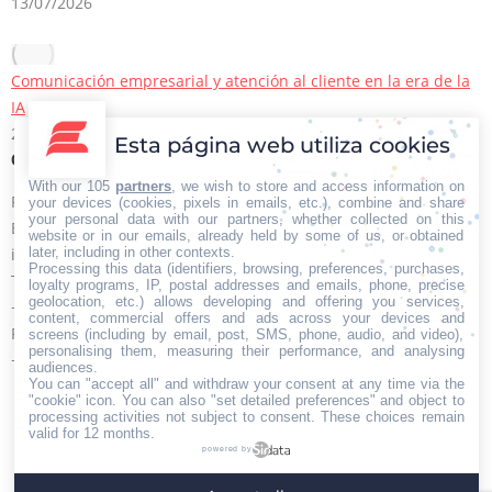
13/07/2026
Comunicación empresarial y atención al cliente en la era de la
IA
22/06/2026
Esta página web utiliza cookies
Contacto Iberian Press
With our 105
partners
, we wish to store and access information on
Principales vías de contacto:
your devices (cookies, pixels in emails, etc.), combine and share
your personal data with our partners, whether collected on this
E-mail:
website or in our emails, already held by some of us, or obtained
later, including in other contexts.
info@iberianpress.es
Processing this data (identifiers, browsing, preferences, purchases,
Teléfono:
loyalty programs, IP, postal addresses and emails, phone, precise
geolocation, etc.) allows developing and offering you services,
+34 911863556
content, commercial offers and ads across your devices and
Fax:
screens (including by email, post, SMS, phone, audio, and video),
personalising them, measuring their performance, and analysing
+34 911863556
audiences.
You can "accept all" and withdraw your consent at any time via the
Encuéntranos en:
Facebook
X
YouTube
Rss
"cookie" icon
. You can also "set detailed preferences" and object to
processing activities not subject to consent. These choices remain
page
page
page
page
valid for 12 months.
powered by
opens
opens
opens
opens
Home
Quiénes somos
Servicios
Contacto
in
in
in
in