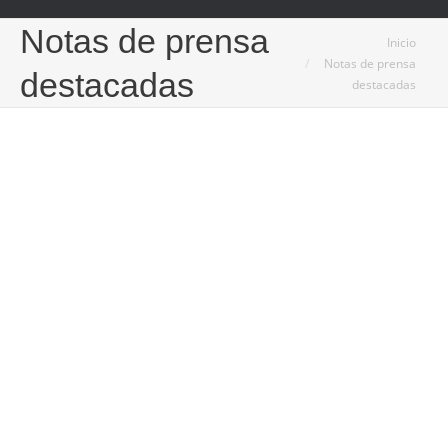
Notas de prensa
Estás aquí:
Inicio
Notas de prensa
destacadas
destacadas
5
Ago
2024
Transformando espacios exteriores con una