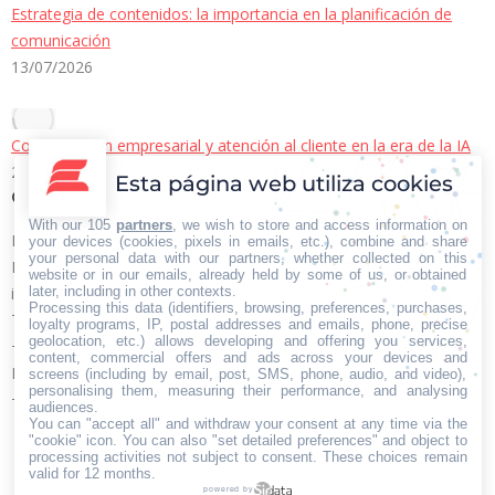
Estrategia de contenidos: la importancia en la planificación de
comunicación
13/07/2026
Comunicación empresarial y atención al cliente en la era de la IA
22/06/2026
Esta página web utiliza cookies
Contacto Iberian Press
With our 105
partners
, we wish to store and access information on
Principales vías de contacto:
your devices (cookies, pixels in emails, etc.), combine and share
your personal data with our partners, whether collected on this
E-mail:
website or in our emails, already held by some of us, or obtained
later, including in other contexts.
info@iberianpress.es
Processing this data (identifiers, browsing, preferences, purchases,
Teléfono:
loyalty programs, IP, postal addresses and emails, phone, precise
geolocation, etc.) allows developing and offering you services,
+34 911863556
content, commercial offers and ads across your devices and
Fax:
screens (including by email, post, SMS, phone, audio, and video),
personalising them, measuring their performance, and analysing
+34 911863556
audiences.
You can "accept all" and withdraw your consent at any time via the
Encuéntranos en:
Facebook
X
YouTube
Rss
"cookie" icon
. You can also "set detailed preferences" and object to
processing activities not subject to consent. These choices remain
page
page
page
page
valid for 12 months.
powered by