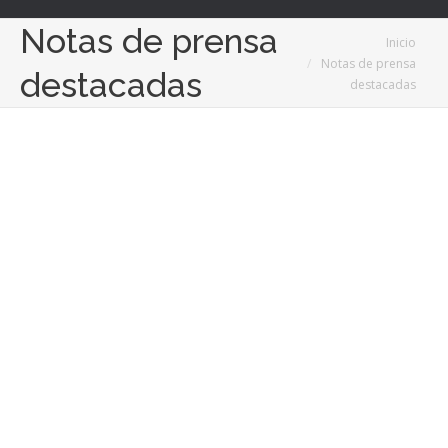
Notas de prensa
Estás aquí:
Inicio
Notas de prensa
destacadas
destacadas
7
Ago
2024
Eficiencia energética y estilo con cortinas de