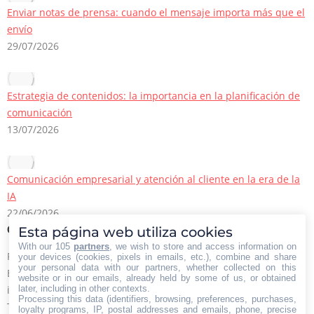
Enviar notas de prensa: cuando el mensaje importa más que el
envío
29/07/2026
Estrategia de contenidos: la importancia en la planificación de
comunicación
13/07/2026
Comunicación empresarial y atención al cliente en la era de la
IA
22/06/2026
Esta página web utiliza cookies
Contacto Iberian Press
With our 105
partners
, we wish to store and access information on
Principales vías de contacto:
your devices (cookies, pixels in emails, etc.), combine and share
your personal data with our partners, whether collected on this
E-mail:
website or in our emails, already held by some of us, or obtained
later, including in other contexts.
info@iberianpress.es
Processing this data (identifiers, browsing, preferences, purchases,
Teléfono:
loyalty programs, IP, postal addresses and emails, phone, precise