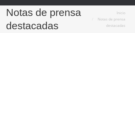
Notas de prensa
Estás aquí:
Inicio
Notas de prensa
destacadas
destacadas
10
Ago
2024
Tecnología aplicada a los herrajes para muebles de