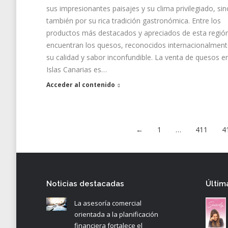
sus impresionantes paisajes y su clima privilegiado, sin
también por su rica tradición gastronómica. Entre los
productos más destacados y apreciados de esta regió
encuentran los quesos, reconocidos internacionalment
su calidad y sabor inconfundible. La venta de quesos en
Islas Canarias es…
Acceder al contenido
←
1
…
411
4
Noticias destacadas
Últim
La asesoría comercial
orientada a la planificación
financiera fortalece el