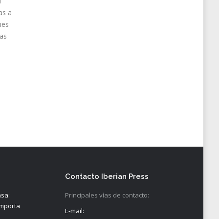
l
as a
nes
ias
Contacto Iberian Press
nsa:
Principales vías de contacto:
importa
E-mail: