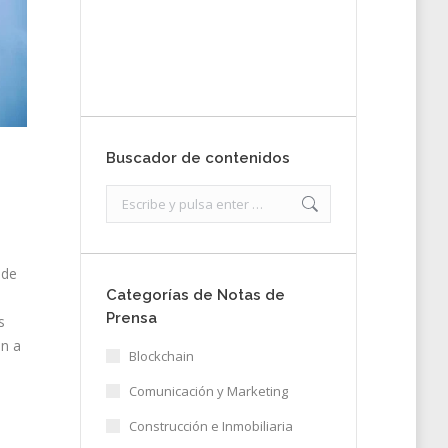
nota de prensa
Enviar
Buscador de contenidos
Search:
e
 de
Categorías de Notas de
Prensa
s
an a
Blockchain
Comunicación y Marketing
Construcción e Inmobiliaria