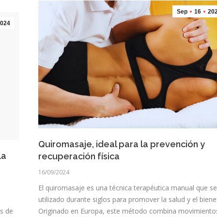
Sep
16
20
024
Quiromasaje, ideal para la prevención y
la
recuperación física
16/09/2024
El quiromasaje es una técnica terapéutica manual que se
utilizado durante siglos para promover la salud y el biene
Originado en Europa, este método combina movimiento
es de