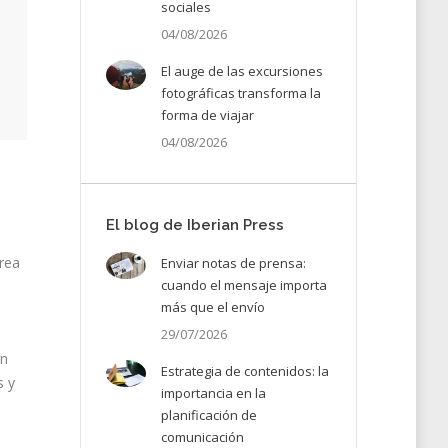
sociales
04/08/2026
El auge de las excursiones
fotográficas transforma la
forma de viajar
04/08/2026
a
El blog de Iberian Press
area
Enviar notas de prensa:
cuando el mensaje importa
más que el envío
29/07/2026
un
Estrategia de contenidos: la
s y
importancia en la
planificación de
comunicación