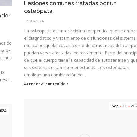
Lesiones comunes tratadas por un
osteópata
ador
16/09/2024
La osteopatía es una disciplina terapéutica que se enfoc
el diagnóstico y tratamiento de disfunciones del sistema
nes de
musculoesquelético, así como de otras áreas del cuerpo
una de
puedan verse afectadas indirectamente. Parte del princip
coches
de que el cuerpo tiene la capacidad de autosanarse y qu
sus sistemas están interconectados. Los osteópatas
FID
emplean una combinación de…
presa…
Acceder al contenido
Sep
11
20
024