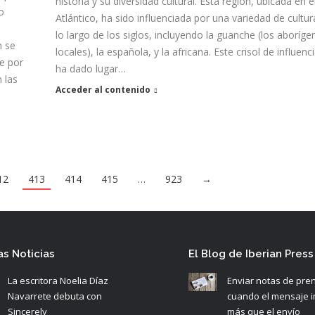
historia y su diversidad cultural. Esta región, ubicada en e
o
Atlántico, ha sido influenciada por una variedad de cultur
lo largo de los siglos, incluyendo la guanche (los aboríge
n se
locales), la española, y la africana. Este crisol de influenc
e por
ha dado lugar…
 las
Acceder al contenido
12
413
414
415
…
923
→
as Noticias
El Blog de Iberian Press
La escritora Noelia Díaz
Enviar notas de pre
Navarrete debuta con
cuando el mensaje 
Sincerely
más que el envío