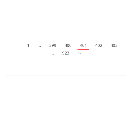
como intermediarios entre los fabricantes y los puntos de
venta finales. Comprender…
Acceder al contenido
←
1
…
399
400
401
402
403
…
923
→
Envíanos ahora tu nota de prensa
Enviar