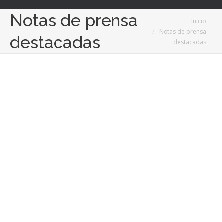
Notas de prensa
Estás aquí:
Inicio
Notas de prensa
destacadas
destacadas
Oct
5
2024
Diversidad, accesibilidad y el futuro de los