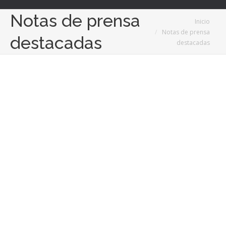
Notas de prensa
Estás aquí:
Inicio
Notas de prensa
destacadas
destacadas
28
Oct
2024
Ventajas de trabajar como masajista autónomo