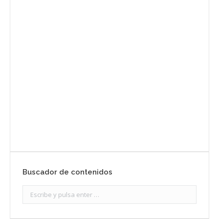
Envíanos ahora tu nota de
prensa
Enviar
Buscador de contenidos
Search: