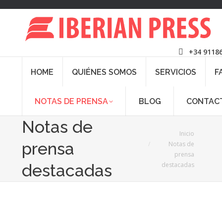
+34 9118
HOME
QUIÉNES SOMOS
SERVICIOS
F
NOTAS DE PRENSA
BLOG
CONTAC
Notas de
Estás aquí:
Inicio
prensa
Notas de
prensa
destacadas
destacadas
4
Nov
2024