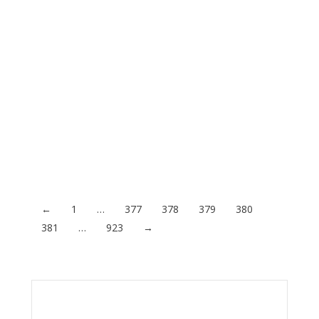
hogar es fundamental para garantizar el
correcto funcionamiento de las instalaciones
sanitarias y asegurar una experiencia
cómoda para los habitantes. Tener
insuficiente puede generar una serie de
problemas, desde la dificultad para realizar
actividades cotidianas como la ducha o el
lavado de platos, hasta el mal…
Acceder al contenido
←
1
…
377
378
379
380
381
…
923
→