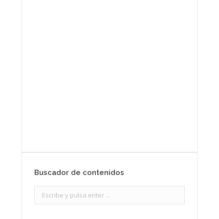
Envíanos ahora tu nota
de prensa
Enviar
Buscador de contenidos
Search: