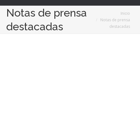
Notas de prensa
Estás aquí:
Inicio
Notas de prensa
destacadas
destacadas
13
Nov
2024
El auge de las farmacias en línea: salud y