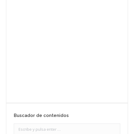
Envíanos ahora tu nota de
prensa
Enviar
Buscador de contenidos
Search: