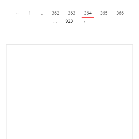
←
1
…
362
363
364
365
366
…
923
→
Envíanos ahora tu nota de
prensa
Enviar